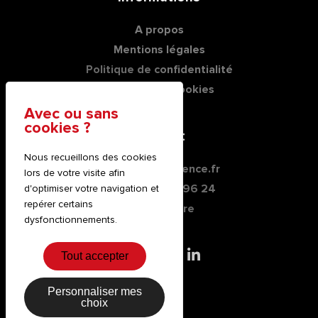
A propos
Mentions légales
Politique de confidentialité
Gestion des cookies
Contact
Nous recueillons des cookies
contact@novagence.fr
lors de votre visite afin
+33(0)4 74 76 96 24
d'optimiser votre navigation et
repérer certains
> Nous écrire
dysfonctionnements.
Tout accepter
Personnaliser mes
choix