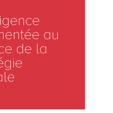
ligence
entée au
ce de la
égie
tale