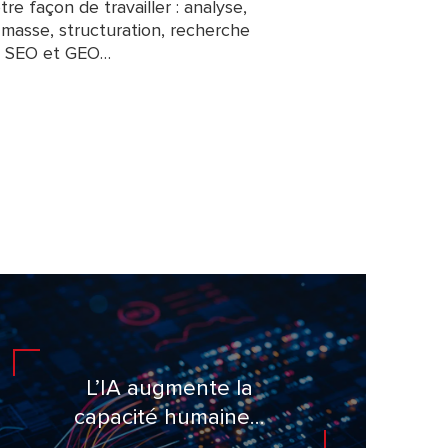
re façon de travailler : analyse,
 masse, structuration, recherche
ns SEO et GEO…
L’IA augmente la
capacité humaine…