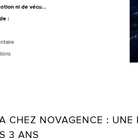
motion ni de vécu…
de :
ntaire
tions
L’IA CHEZ NOVAGENCE : UN
S 3 ANS