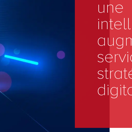
une
intel
augm
servi
strat
digi