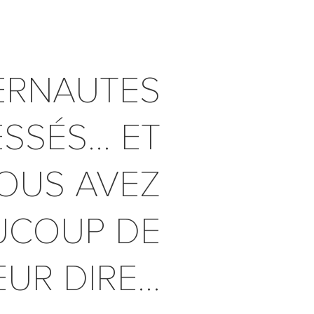
TERNAUTES
SSÉS… ET
OUS AVEZ
UCOUP DE
UR DIRE...