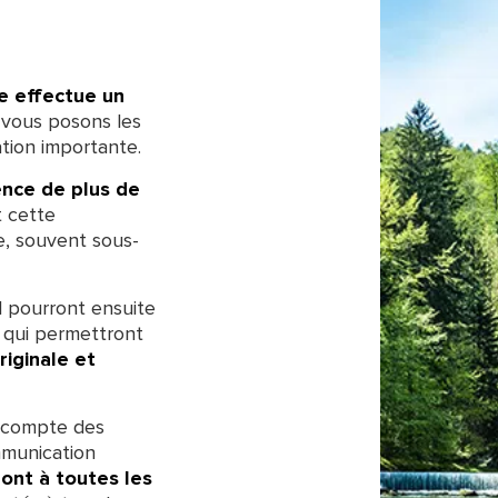
e effectue un
vous posons les
tion importante.
nce de plus de
t cette
e, souvent sous-
l pourront ensuite
s qui permettront
riginale et
t compte des
mmunication
ont à toutes les