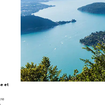
se et
tre
e