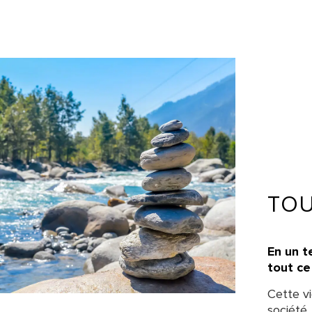
TO
En un t
tout ce 
Cette v
société.