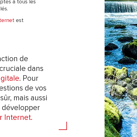
ptés à tous les
lés.
ternet
est
ction de
 cruciale dans
igitale
. Pour
estions de vos
sûr, mais aussi
n développer
ur Internet
.