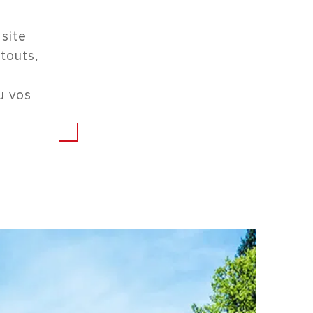
 site
atouts,
u vos